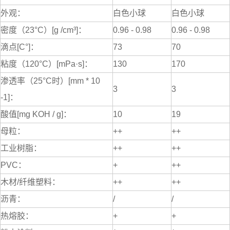
外观：
白色小球
白色小球
密度（23°C）[g /cm³]：
0.96 - 0.98
0.96 - 0.98
滴点[C°]：
73
70
粘度（120°C）[mPa·s]：
130
170
渗透率（25°C时）[mm * 10
3
3
-1]：
酸值[mg KOH / g]：
10
19
母粒：
++
++
工业树脂：
++
++
PVC：
+
++
木材/纤维塑料：
++
++
沥青：
/
/
热熔胶：
+
+