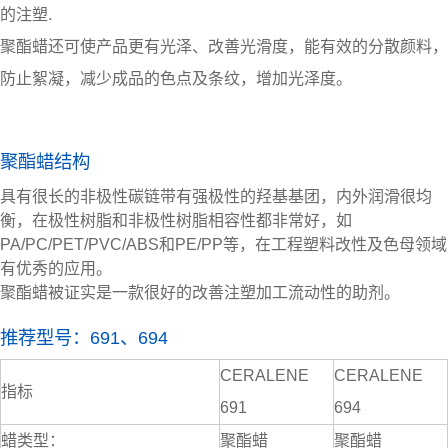
的注塑.
聚酯蜡
还可使产品更有光泽、改善光滑度，能有效的分散颜料，
防止絮凝，减少成品的色点及条纹，增加光泽度。
聚酯蜡结构
具有很长的非极性碳链带有强极性的羟基基团，内外润滑很均
衡，在极性树脂和非极性树脂相容性都非常好，如
PA/PC/PET/PVC/ABS和PE/PP等，在工程塑料改性及色母领域
有优秀的应用。
聚酯蜡被证实是一款很好的改善注塑加工流动性的助剂。
推荐型号：691、694
CERALENE
CERALENE
指标
691
694
蜡类型：
聚酯蜡
聚酯蜡