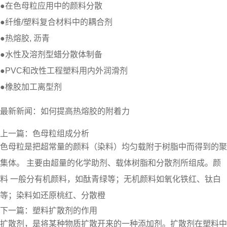
●在色母粒应用中的颜料分散
●纤维/塑料复合材料中的耦合剂
●热熔胶, 沥青
●水性及溶剂型蜡分散体制备
●PVC和改性工程塑料用内外润滑剂
●橡胶加工离型剂
最新新闻：
如何提高热熔胶的附着力
上一篇：
色母粒组成分析
色母粒是把超常量的颜料（染料）均匀载附于树脂中而得到的聚
集体。 主要由超量的化学助剂、载体树脂和分散剂所组成。颜
料 一般分有机颜料，如酞青绿等；无机颜料如氧化铁红、钛白
等；染料如还原桃红、分散橙
下一篇：
塑料扩散剂的作用
扩散剂，是将某种物质扩散开来的一种添加剂。扩散剂在塑料中