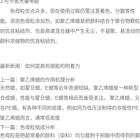
3.可节省大量电能
色母粒优点众多，但在使用过程仍需注意着色，分散等性
能。添加色母粒添加剂，如
聚乙烯蜡
是把颜料结合于聚合物颗粒
的优良粘结剂、也是高速混合器中产生无尘，不凝聚，易流动的
颜料浓缩物的优良粘结剂。
最新新闻：
如何提高热熔胶的附着力
上一篇：
聚乙烯蜡的作用机理分析
天然蜡，如蒙旦蜡，E蜡等近年资源短缺。聚乙烯蜡是一种新型
合成蜡，性能与蒙旦蜡，E蜡等相近而备受关注。 聚乙烯蜡，又
名PE蜡。有各种不同的密度，例如同为低压法制得的非极性PE
聚乙烯蜡而言，通常低密度
下一篇：
色母粒组成分析
色母粒是把超常量的颜料（染料）均匀载附于树脂中而得到的聚