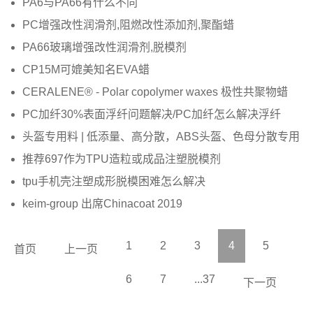
PA6与PA66有什么不同
PC增强改性润滑剂,阻燃改性添加剂,聚酯蜡
PA66玻璃增强改性润滑剂,脱模剂
CP15M可媲美知名EVA蜡
CERALENE® - Polar copolymer waxes 极性共聚物蜡
PC加纤30%表面浮纤问题解决/PC加纤怎么解决浮纤
头盔专用料 | 低添量、高分散，ABS头盔、色母分散专用
推荐697作为TPU造粒或成品注塑脱模剂
tpu手机壳注塑成形脱模困难怎么解决
keim-group 出席Chinacoat 2019
1
2
3
4
5
首页
上一页
6
7
...37
下一页