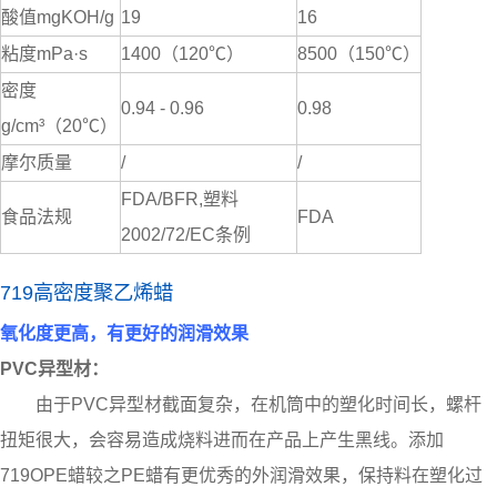
酸值mgKOH/g
19
16
粘度mPa·s
1400（120℃）
8500（150℃）
密度
0.94 - 0.96
0.98
g/cm³（20℃）
摩尔质量
/
/
FDA/BFR,塑料
食品法规
FDA
2002/72/EC条例
719高密度聚乙烯蜡
氧化度更高，有更好的润滑效果
PVC异型材：
由于PVC异型材截面复杂，在机筒中的塑化时间长，螺杆
扭矩很大，会容易造成烧料进而在产品上产生黑线。添加
719OPE蜡较之
PE蜡
有更优秀的外润滑效果，保持料在塑化过